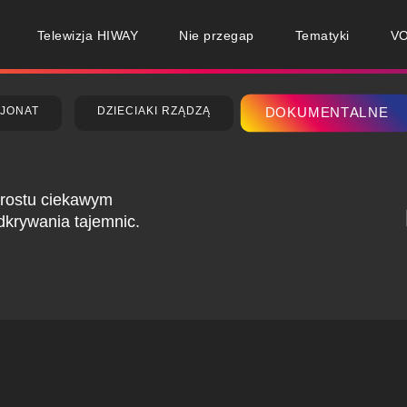
Telewizja HIWAY
Nie przegap
Tematyki
V
JONAT
DZIECIAKI RZĄDZĄ
DOKUMENTALNE
 prostu ciekawym
dkrywania tajemnic.