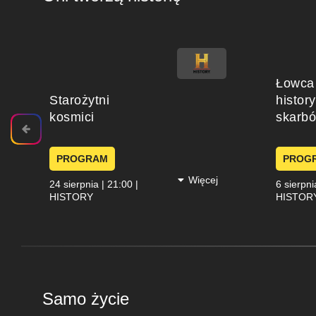
Łowca
Starożytni
histor
kosmici
skarb
PROGRAM
PROG
Więcej
24 sierpnia | 21:00 |
6 sierpni
HISTORY
HISTOR
Samo życie