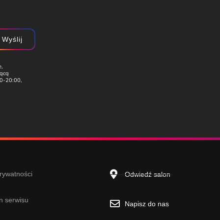
Wyślij
e,
zącą
00-20:00,
prywatności
Odwiedź salon
n serwisu
Napisz do nas