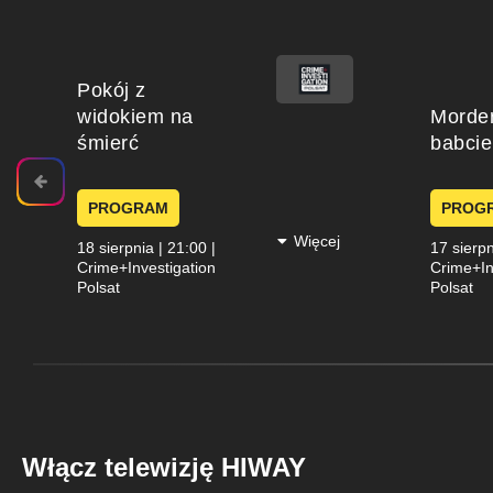
Pokój z
widokiem na
Morde
śmierć
babcie
Dzię
Twój ko
Niebaw
PROGRAM
PROG
Więcej
18 sierpnia | 21:00 |
17 sierpn
Crime+Investigation
Crime+In
Polsat
Polsat
Włącz telewizję HIWAY