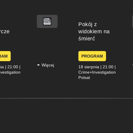
Pokój z
rcze
widokiem na
śmierć
kujemy
ntakt został wysłany.
em oddzwonimy z ofertą.
RAM
PROGRAM
Więcej
ia | 21:00 |
18 sierpnia | 21:00 |
vestigation
Crime+Investigation
Polsat