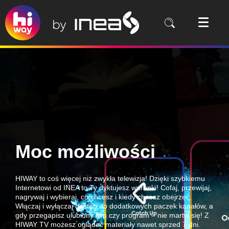
Moc możliwości
HIWAY to coś więcej niż zwykła telewizja! Dzięki szybkiemu
Internetowi od INEA to Ty dyktujesz warunki! Cofaj, przewijaj,
nagrywaj i wybieraj, co chcesz i kiedy chcesz obejrzeć.
Włączaj i wyłączaj dostęp do dodatkowych paczek kanałów, a
gdy przegapisz ulubiony film czy program – nie martw się! Z
HIWAY TV możesz oglądać materiały nawet sprzed 7 dni.