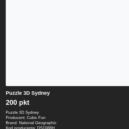
Puzzle 3D Sydney
200 pkt
Puzzle 3D Sydney
Producent: Cubic Fun
Brand: National Geographic
Kod producenta: DS1088H