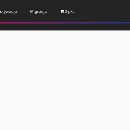
otywacja
Migracja
0 pkt