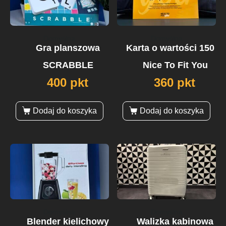
Domyślna
Domyślna
Gra planszowa
Karta o wartości 150 zł
SCRABBLE
Nice To Fit You
400 pkt
360 pkt
Dodaj do koszyka
Dodaj do koszyka
Domyślna
Domyślna
Blender kielichowy
Walizka kabinowa