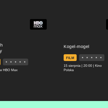
ch
Kogel-mogel
y
FILM
★
★
★
★
★
★
★
★
★
★
15 sierpnia | 20:00 | Kino
 w HBO Max
Polska