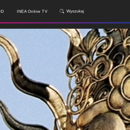
Wyszukaj
OD
INEA Online TV