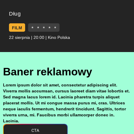
Dług
FILM
★
★
★
★
★
22 sierpnia | 20:00 | Kino Polska
Baner reklamowy
Lorem ipsum dolor sit amet, consectetur adipiscing elit.
Viverra mollis accumsan, cursus laoreet diam vitae lobortis et.
Sed magna lacus lorem id. Lacinia pharetra turpis aliquet
placerat mollis. Ut mi congue massa purus mi, cras. Ultrices
neque iaculis fermentum, hendrerit tincidunt. Sagittis, tortor
viverra urna, mi. Faucibus morbi ullamcorper donec in.
Lacinia.
CTA