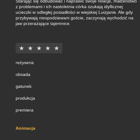
Starając się odbudować i naprawić swoje relacje, małżeństwo
z problemami i ich nastoletnia córka szukają idyllicznej
ucieczki w odległej posiadłości w wiejskiej Luizjanie. Ale gdy
przybywają niespodziewani goście, zaczynają wychodzić na
jaw przerażające tajemnice.
★
★
★
★
★
reżyseria
obsada
gatunek
produkcja
premiera
Animacja