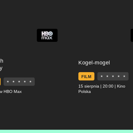
ch
Kogel-mogel
y
FILM
★
★
★
★
★
★
★
★
★
★
15 sierpnia | 20:00 | Kino
 w HBO Max
Polska