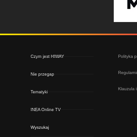
Czym jest HIWAY
Polityka 
Regulami
Nie przegap
Klauzula 
Tematyki
INEA Online TV
Wyszukaj