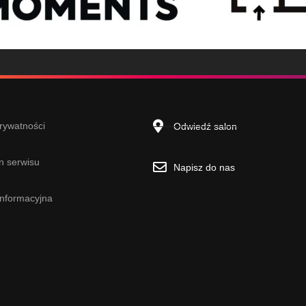
prywatności
Odwiedź salon
n serwisu
Napisz do nas
informacyjna